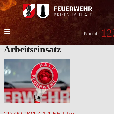
≡
12
Notruf
Arbeitseinsatz