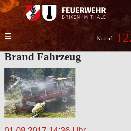
≡
12
Notruf
Brand Fahrzeug
01.08.2017 14:36 Uhr