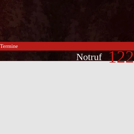
Termine
122
Notruf