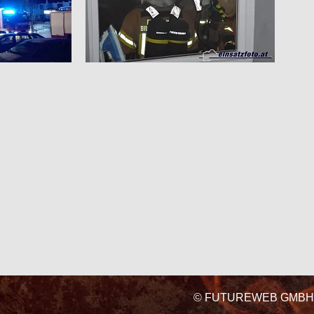
©
FUTUREWEB GMBH