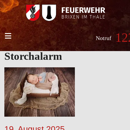
≡
12
Notruf
Storchalarm
19. August 2025