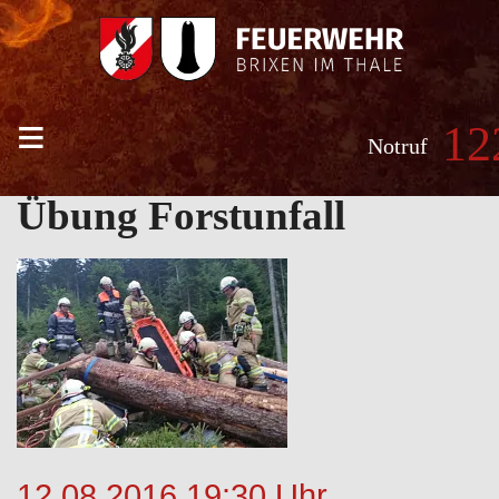
≡
12
Notruf
Übung Forstunfall
12.08.2016 19:30 Uhr