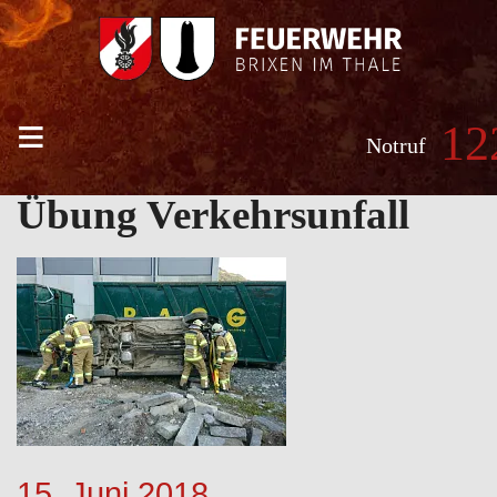
≡
12
Notruf
Übung Verkehrsunfall
15. Juni 2018