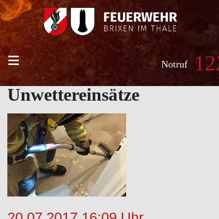
≡
12
Notruf
Unwettereinsätze
20.07.2017 16:09 Uhr