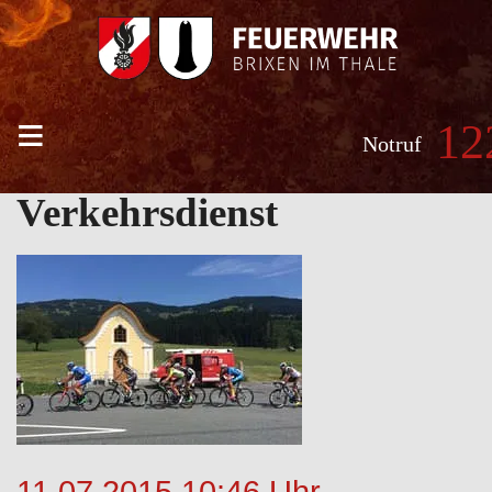
≡
12
Notruf
Verkehrsdienst
11.07.2015 10:46 Uhr