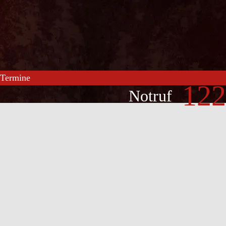
Termine
122
Notruf